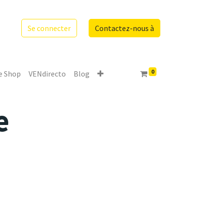
Se connecter
Contactez-nous à
0
e Shop
VENdirecto
Blog
e